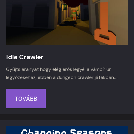
Idle Crawler
Gyűjts aranyat hogy elég erős legyél a vámpír úr
legyőzéséhez, ebben a dungeon crawler játékban….
TOVÁBB