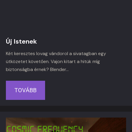
Új Istenek
Két keresztes lovag vándorol a sivatagban egy
ütközetet követően. Vajon kitart a hitük míg
biztonságba érnek? Blender…
TOVÁBB