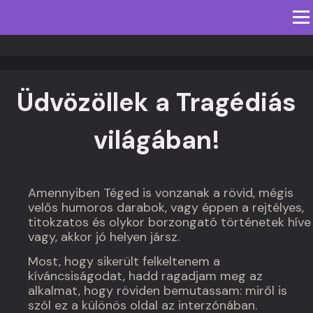
Men
KEZDŐLAP
IROMÁNYOK
JÁTÉKOK
TARTALMAK
IMPRESSZUM
ENGLISH SITE
Üdvözöllek a Tragédiás
világában!
Amennyiben Téged is vonzanak a rövid, mégis
velős humoros darabok, vagy éppen a rejtélyes,
titokzatos és olykor borzongató történetek híve
vagy, akkor jó helyen jársz.
Most, hogy sikerült felkeltenem a
kíváncsiságodat, hadd ragadjam meg az
alkalmat, hogy röviden bemutassam: miről is
szól ez a különös oldal az interzónában.