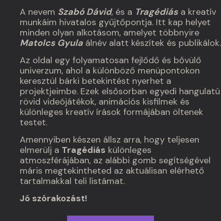
A nevem
Szabó Dávid
, és a
Tragédiás
a kreatív
munkáim hivatalos gyűjtőpontja. Itt kap helyet
minden olyan alkotásom, amelyet többnyire
Matolcs Gyula
álnév alatt készítek és publikálok.
Az oldal egy folyamatosan fejlődő és bővülő
univerzum, ahol a különböző menüpontokon
keresztül bárki betekintést nyerhet a
projektjeimbe. Ezek elsősorban egyedi hangulatú
rövid videójátékok, animációs kisfilmek és
különleges kreatív írások formájában öltenek
testet.
Amennyiben készen állsz arra, hogy teljesen
elmerülj a
Tragédiás
különleges
atmoszférájában, az alábbi gomb segítségével
máris megtekintheted az aktuálisan elérhető
tartalmakkal teli listámat.
Jó szórakozást!