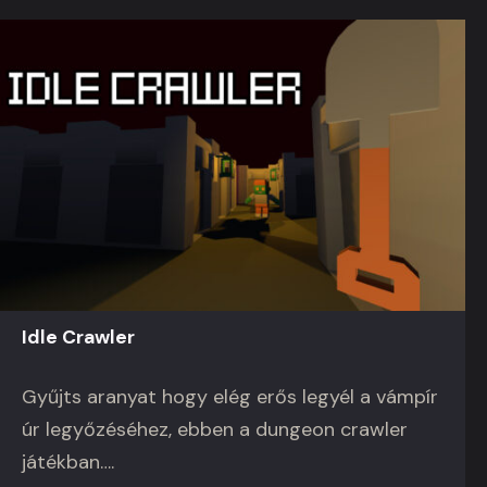
Street Art City
Ebben a játékban egy graffiti művészt
alakítasz, aki egy különleges képességgel
rendelkezik. A műalkotásaid befolyással…