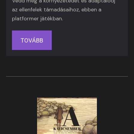
Védd meg a környezetedet és adaptálódj
az ellenfelek támadásaihoz, ebben a
platformer játékban.
TOVÁBB