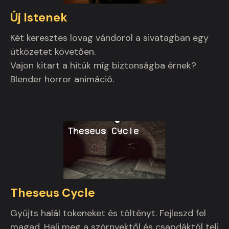
Új Istenek
Két keresztes lovag vándorol a sivatagban egy
ütközetet követően.
Vajon kitart a hitük míg biztonságba érnek?
Blender horror animáció.
Theseus Cycle
Gyűjts halál tokeneket és töltényt. Fejleszd fel
magad. Halj meg a szörnyektől és csapdáktól teli