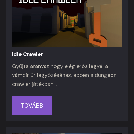
Idle Crawler
Gyűjts aranyat hogy elég erős legyél a
vámpír úr legyőzéséhez, ebben a dungeon
crawler játékban….
TOVÁBB