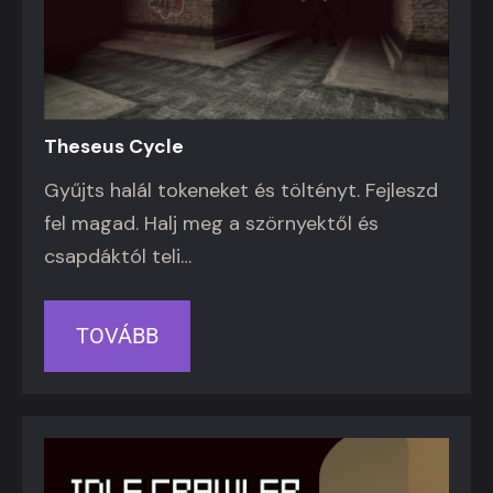
Theseus Cycle
Gyűjts halál tokeneket és töltényt. Fejleszd
fel magad. Halj meg a szörnyektől és
csapdáktól teli…
TOVÁBB