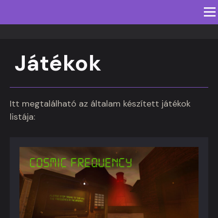
Men
KEZDŐLAP
IROMÁNYOK
JÁTÉKOK
Játékok
TARTALMAK
IMPRESSZUM
ENGLISH SITE
Itt megtalálható az általam készített játékok
listája: