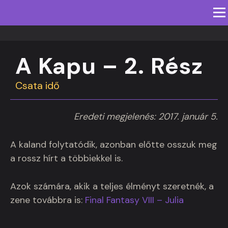
Men
KEZDŐLAP
IROMÁNYOK
JÁTÉKOK
A Kapu – 2. Rész
TARTALMAK
IMPRESSZUM
ENGLISH SITE
Csata idő
Eredeti megjelenés: 2017. január 5.
A kaland folytatódik, azonban előtte osszuk meg
a rossz hírt a többiekkel is.
Azok számára, akik a teljes élményt szeretnék, a
zene továbbra is:
Final Fantasy VIII – Julia