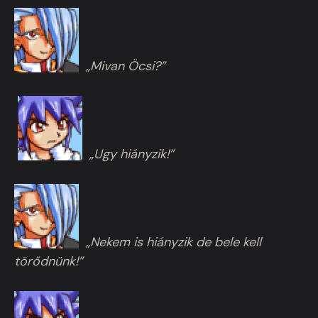
„Mivan Öcsi?”
„Ugy hiányzik!”
„Nekem is hiányzik de bele kell
törődnünk!”