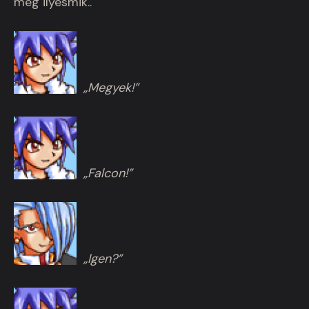
meg ilyesmik..
„Megyek!”
„Falcon!”
„Igen?”