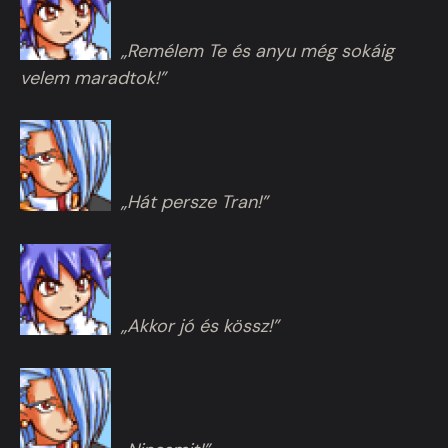
„Remélem Te és anyu még sokáig
velem maradtok!”
„Hát persze Tran!”
„Akkor jó és kössz!”