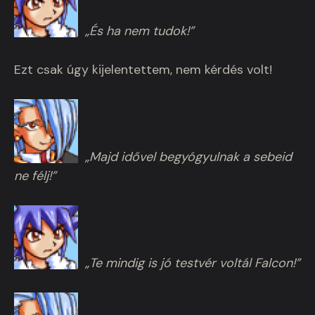
„És ha nem tudok!”
Ezt csak úgy kijelentettem, nem kérdés volt!
„Majd idővel begyógyulnak a sebeid
ne félj!”
„Te mindig is jó testvér voltál Falcon!”