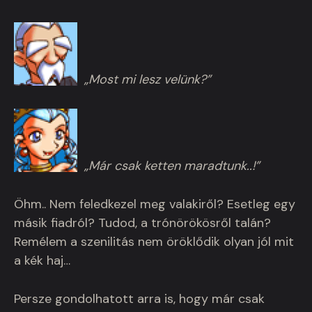
„Most mi lesz velünk?”
„Már csak ketten maradtunk..!”
Öhm.. Nem feledkezel meg valakiről? Esetleg egy
másik fiadról? Tudod, a trónörökösről talán?
Remélem a szenilitás nem öröklődik olyan jól mit
a kék haj…
Persze gondolhatott arra is, hogy már csak