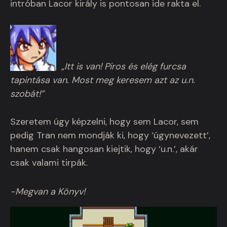
intróban Lacor király is pontosan ide rakta el.
„Itt is van! Piros és elég furcsa
tapintása van. Most meg keresem azt az u.n.
szobát!”
Szeretem úgy képzelni, hogy sem Lacor, sem
pedig Tran nem mondják ki, hogy ‘úgynevezett’,
hanem csak hangosan kiejtik, hogy ‘u.n.’, akár
csak valami tirpák.
-Megvan a Könyv!