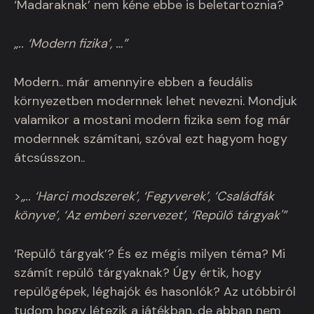
‘Madaraknak’ nem kéne ebbe is beletartoznia?
„.. ‘Modern fizika’, …”
Modern.. már amennyire ebben a feudális
környezetben modernnek lehet nevezni. Mondjuk
valamikor a mostani modern fizika sem fog már
modernnek számítani, szóval ezt hagyom hogy
átcsússzon..
>
„.. ‘Harci modszerek’, ‘Fegyverek’, ‘Családfák
könyve’, ‘Az emberi szervezet’, ‘Repülő tárgyak'”
‘Repülő tárgyak’? És ez mégis milyen téma? Mi
számít repülő tárgyaknak? Úgy értik, hogy
repülőgépek, léghajók és hasonlók? Az utóbbiról
tudom hogy létezik a játékban, de abban nem