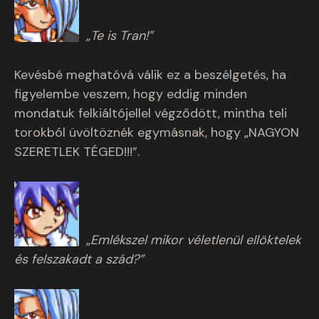
„Te is Tran!”
Kevésbé meghatóvá válik ez a beszélgetés, ha
figyelembe veszem, hogy eddig minden
mondatuk felkiáltójellel végződött, mintha teli
torokból üvöltöznék egymásnak, hogy „NAGYON
SZERETLEK TÉGED!!!”.
„Emlékszel mikor véletlenül ellöktelek
és felszakadt a szád?”