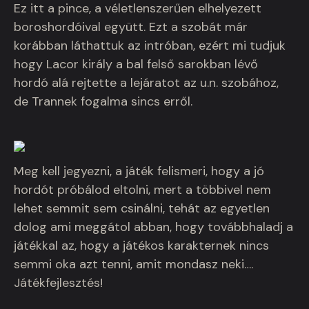
Ez itt a pince, a véletlenszerűen elhelyezett
boroshordóival együtt. Ezt a szobát már
korábban láthattuk az intróban, ezért mi tudjuk
hogy Lacor király a bal felső sarokban lévő
hordó alá rejtette a lejáratot az u.n. szobához,
de Trannek fogalma sincs erről.
Meg kell jegyezni, a játék felismeri, hogy a jó
hordót próbálod eltolni, mert a többivel nem
lehet semmit sem csinálni, tehát az egyetlen
dolog ami meggátol abban, hogy továbbhaladj a
játékkal az, hogy a játékos karakternek nincs
semmi oka azt tenni, amit mondasz neki….
Játékfejlesztés!