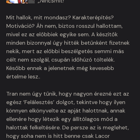
„Nincsmit!”
Mit hallok, mit mondasz? Karakterépítés?
Motiváció? Áh nem, biztos rosszul hallottam,
mivel ez az előbbiek egyike sem. A készítők
minden bizonnyal úgy hitték betűnként fizetnek
nekik, mert az előbbi beszélgetés semmi más
célt nem szolgál, csupán időhúzó töltelék.
Később ennek a jelenetnek még kevesebb
értelme lesz..
Tran nem úgy tűnik, hogy nagyon érezné ezt az
egész ‘Felálesztés’ dolgot, tekintve hogy ilyen
könnyen elkönyvelte az apját halottnak, annak
ellenére hogy létezik egy állítólagos mód a
halottak felkeltésére. De persze az is meglehet,
hogy soha nem is hitt benne csak Lacor