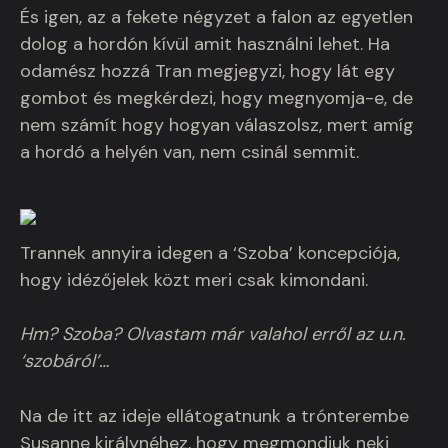
És igen, az a fekete négyzet a falon az egyetlen
dolog a hordón kívül amit használni lehet. Ha
odamész hozzá Tran megjegyzi, hogy lát egy
gombot és megkérdezi, hogy megnyomja-e, de
nem számít hogy hogyan válaszolsz, mert amíg
a hordó a helyén van, nem csinál semmit.
Trannek annyira idegen a ‘Szoba’ koncepciója,
hogy idézőjelek közt meri csak kimondani.
Hm? Szoba? Olvastam már valahol erről az u.n.
‘szobáról’…
Na de itt az ideje ellátogatnunk a trónterembe
Susanne királynéhez, hogy megmondjuk neki