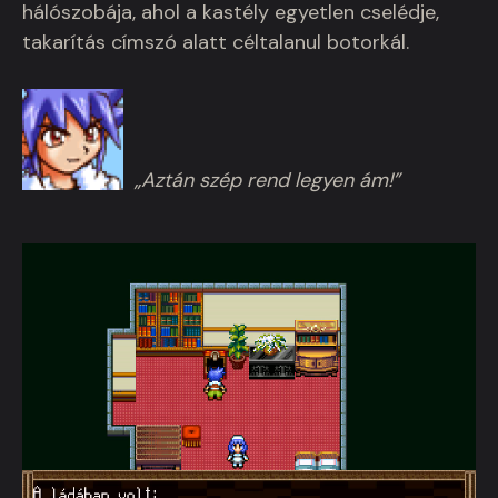
hálószobája, ahol a kastély egyetlen cselédje,
takarítás címszó alatt céltalanul botorkál.
„Aztán szép rend legyen ám!”