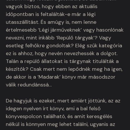
vagyok biztos, hogy ebben az aktuális
időpontban is feltalálták-e már a légi
utasszállítást. És amúgy is, nem lenne
értelmesebb ‘Légi járműveknek’ vagy hasonlónak
nevezni, mint inkább ‘Repülő tárgyak’? Vagy
esetleg felhőkre gondoltak? Elég szűk kategória
ez is ahhoz, hogy nevén nevezhessék a dolgot.
Talán a repülő állatokat is tárgynak titulálták a
készítők? Csak mert nem lepődnék meg ha igen,
de akkor is a ‘Madarak’ könyv már másodszor
válik redundánssá…
De hagyjuk is ezeket, mert amiért jöttünk, az az
idegen nyelven írt könyv, ami a bal felső
könyvespolcon található, és amit keresgélés
nélkül is könnyen meg lehet találni, ugyanis az