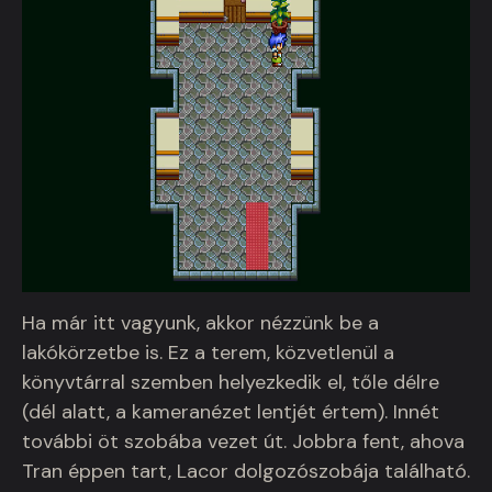
Ha már itt vagyunk, akkor nézzünk be a
lakókörzetbe is. Ez a terem, közvetlenül a
könyvtárral szemben helyezkedik el, tőle délre
(dél alatt, a kameranézet lentjét értem). Innét
további öt szobába vezet út. Jobbra fent, ahova
Tran éppen tart, Lacor dolgozószobája található.